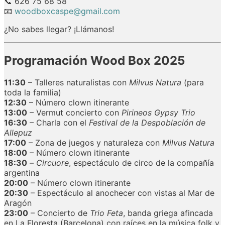
📞
626
75
68
58
📧
woodboxcaspe@
gmail.
com
¿
No
sabes
llegar? ¡
Llámanos!
Programación
Wood
Box
2025
11:
30
–
Talleres
naturalistas
con
Milvus
Natura
(
para
toda
la
familia)
12:
30
–
Número
clown
itinerante
13:
00
–
Vermut
concierto
con
Pirineos
Gypsy
Trio
16:
30
–
Charla
con
el
Festival
de
la
Despoblación
de
Allepuz
17:
00
–
Zona
de
juegos
y
naturaleza
con
Milvus
Natura
18:
00
–
Número
clown
itinerante
18:
30
–
Circuore
,
espectáculo
de
circo
de
la
compañía
argentina
20:
00
–
Número
clown
itinerante
20:
30
–
Espectáculo
al
anochecer
con
vistas
al
Mar
de
Aragón
23:
00
–
Concierto
de
Trio
Feta
,
banda
griega
afincada
en
La
Floresta (
Barcelona)
con
raíces
en
la
música
folk
y