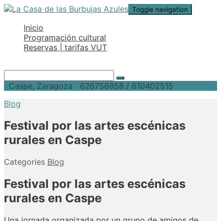
Toggle navigation
Inicio
Programación cultural
Reservas | tarifas VUT
Caspe, Zaragoza
626756858 / 610402515
Blog
Festival por las artes escénicas
rurales en Caspe
Categories
Blog
Festival por las artes escénicas
rurales en Caspe
Una
jornada
organizada
por
un
grupo
de
amigos
de