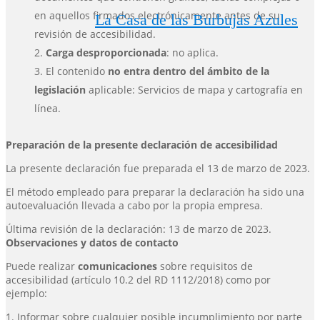
en aquellos firmados electrónicamente antes de su
La Casa de las Burbujas Azules
revisión de accesibilidad.
Carga desproporcionada
: no aplica.
El contenido
no entra dentro del ámbito de la
legislación
aplicable:
Servicios de mapa y cartografía en
línea.
Preparación de la presente declaración de accesibilidad
La presente declaración fue preparada el 13 de marzo de 2023.
El método empleado para preparar la declaración ha sido una
autoevaluación llevada a cabo por la propia empresa.
Última revisión de la declaración: 13 de marzo de 2023.
Observaciones y datos de contacto
Puede realizar
comunicaciones
sobre requisitos de
accesibilidad (artículo 10.2 del RD 1112/2018) como por
ejemplo:
1. Informar sobre cualquier posible incumplimiento por parte