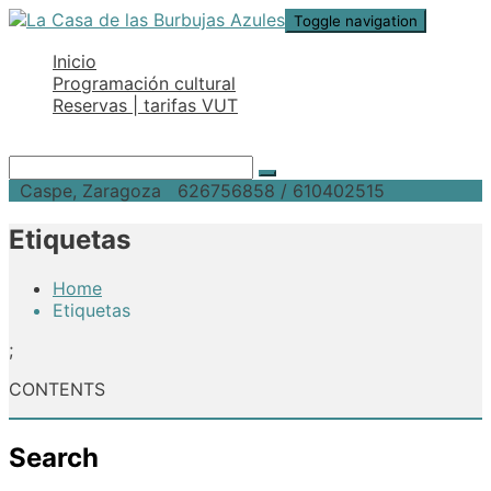
Toggle navigation
Inicio
Programación cultural
Reservas | tarifas VUT
Caspe, Zaragoza
626756858 / 610402515
Etiquetas
Home
Etiquetas
;
CONTENTS
Search